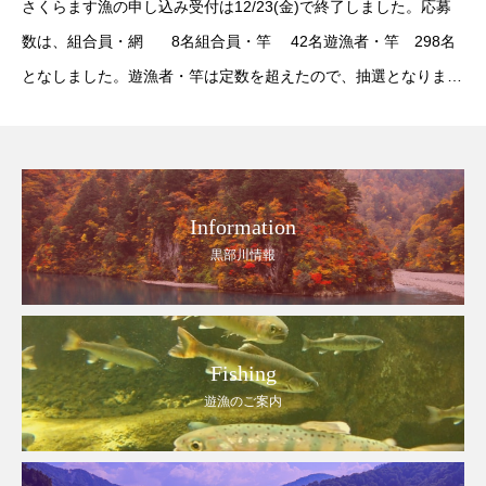
さくらます漁の申し込み受付は12/23(金)で終了しました。応募
数は、組合員・網 8名組合員・竿 42名遊漁者・竿 298名
となしました。遊漁者・竿は定数を超えたので、抽選となりま
す。抽選会は令和5年1月24日（火）10：00から組合会議室で
Information
黒部川情報
Fishing
遊漁のご案内